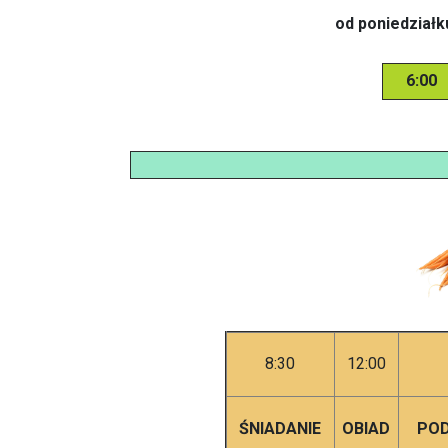
od poniedziałk
6:00
8:30
12:00
ŚNIADANIE
OBIAD
POD