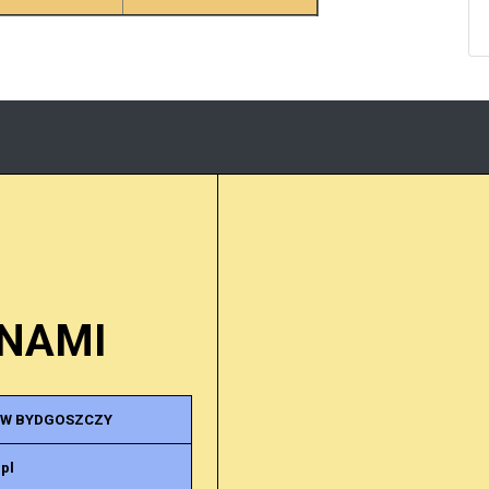
 NAMI
 W BYDGOSZCZY
pl