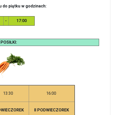
u do piątku
w godzinach:
-
17:00
POSIŁKI:
13:30
16:00
WIECZOREK
II PODWIECZOREK