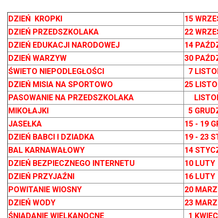
DZIEŃ KROPKI
15 WRZE
DZIEŃ PRZEDSZKOLAKA
22 WRZE
DZIEŃ EDUKACJI NARODOWEJ
14 PAŹD
DZIEŃ WARZYW
30 PAŹD
ŚWIETO NIEPODLEGŁOŚCI
7 LIST
DZIEŃ MISIA NA SPORTOWO
25 LIST
PASOWANIE NA PRZEDSZKOLAKA
LISTO
MIKOŁAJKI
5 GRUD
JASEŁKA
15 - 19 
DZIEŃ BABCI I DZIADKA
19 - 23
BAL KARNAWAŁOWY
14 STY
DZIEŃ BEZPIECZNEGO INTERNETU
10 LUTY
DZIEŃ PRZYJAŹNI
16 LUTY
POWITANIE WIOSNY
20 MARZ
DZIEŃ WODY
23 MARZ
ŚNIADANIE WIELKANOCNE
1 KWIEC