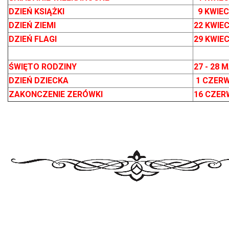
DZIEŃ KSIĄŻKI
9 KWIECI
DZIEŃ ZIEMI
22 KWIECIE
DZIEŃ FLAGI
29 KWIE
ŚWIĘTO RODZINY
27 - 28 
DZIEŃ DZIECKA
1 CZERW
ZAKONCZENIE ZERÓWKI
16 CZER